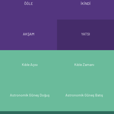
ÖĞLE
İKİNDİ
AKŞAM
YATSI
Kıble Açısı
Kıble Zamanı
Astronomik Güneş Doğuş
Astronomik Güneş Batış