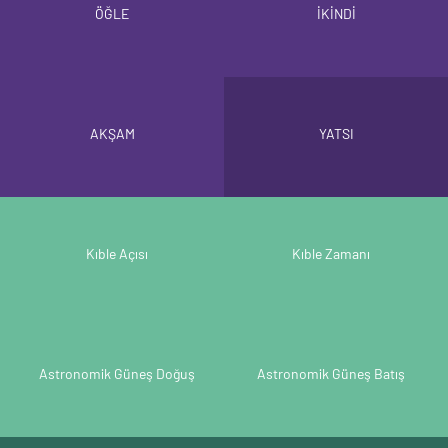
ÖĞLE
İKİNDİ
AKŞAM
YATSI
Kıble Açısı
Kıble Zamanı
Astronomik Güneş Doğuş
Astronomik Güneş Batış