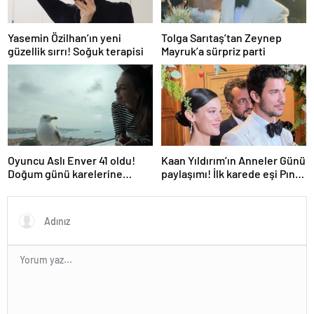
Yasemin Özilhan’ın yeni
Tolga Sarıtaş’tan Zeynep
güzellik sırrı! Soğuk terapisi
Mayruk’a sürpriz parti
Oyuncu Aslı Enver 41 oldu!
Kaan Yıldırım’ın Anneler Günü
Doğum günü karelerine
paylaşımı! İlk karede eşi Pınar
yorum yağdı
Deniz ve oğlu var