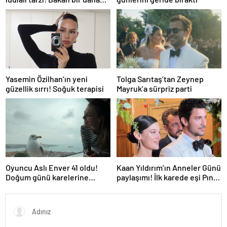
baktı
Yasemin Özilhan’ın yeni
Tolga Sarıtaş’tan Zeynep
güzellik sırrı! Soğuk terapisi
Mayruk’a sürpriz parti
Oyuncu Aslı Enver 41 oldu!
Kaan Yıldırım’ın Anneler Günü
Doğum günü karelerine
paylaşımı! İlk karede eşi Pınar
yorum yağdı
Deniz ve oğlu var