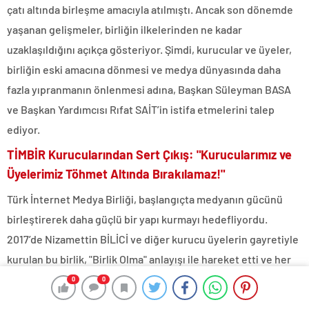
çatı altında birleşme amacıyla atılmıştı. Ancak son dönemde
yaşanan gelişmeler, birliğin ilkelerinden ne kadar
uzaklaşıldığını açıkça gösteriyor. Şimdi, kurucular ve üyeler,
birliğin eski amacına dönmesi ve medya dünyasında daha
fazla yıpranmanın önlenmesi adına, Başkan Süleyman BASA
ve Başkan Yardımcısı Rıfat SAİT’in istifa etmelerini talep
ediyor.
TİMBİR Kurucularından Sert Çıkış: "Kurucularımız ve
Üyelerimiz Töhmet Altında Bırakılamaz!"
Türk İnternet Medya Birliği, başlangıçta medyanın gücünü
birleştirerek daha güçlü bir yapı kurmayı hedefliyordu.
2017’de Nizamettin BİLİCİ ve diğer kurucu üyelerin gayretiyle
kurulan bu birlik, "Birlik Olma" anlayışı ile hareket etti ve her
zaman Türkiye’nin milli menfaatleri doğrultusunda çalışmayı
0
0
taahhüt etti. Ancak bugün, özellikle Başkan Süleyman BASA