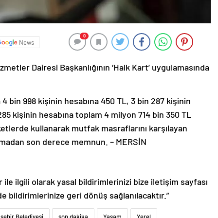
0
News
zmetler Dairesi Başkanlığının ‘Halk Kart’ uygulamasında
4 bin 998 kişinin hesabına 450 TL, 3 bin 287 kişinin
285 kişinin hesabına toplam 4 milyon 714 bin 350 TL
rketlerde kullanarak mutfak masraflarını karşılayan
ulamadan son derece memnun. – MERSİN
le ilgili olarak yasal bildirimlerinizi bize iletişim sayfası
de bildirimlerinize geri dönüş sağlanılacaktır.”
şehir Belediyesi
son dakika
Yaşam
Yerel