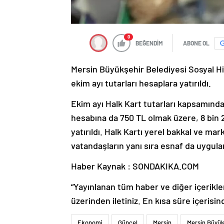
0
BEĞENDİM
ABONE OL
Mersin Büyükşehir Belediyesi Sosyal Hi
ekim ayı tutarları hesaplara yatırıldı.
Ekim ayı Halk Kart tutarları kapsamında 
hesabına da 750 TL olmak üzere, 8 bin 
yatırıldı. Halk Kartı yerel bakkal ve ma
vatandaşların yanı sıra esnaf da uyg
Haber Kaynak : SONDAKIKA.COM
“Yayınlanan tüm haber ve diğer içerikler i
üzerinden iletiniz. En kısa süre içerisin
Ekonomi
Güncel
Mersin
Mersin Büyük