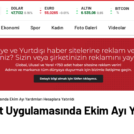
DOLAR
EURO
ALTIN
BITCOIN
47,7132
55,0265
6.535,06
%
0.16%
-0.01%
0,65
Ekonomi
Spor
Kadın
Foto Galeri
Videolar
ında Ekim Ayı Yardımları Hesaplara Yatırıldı
rt Uygulamasında Ekim Ayı Y