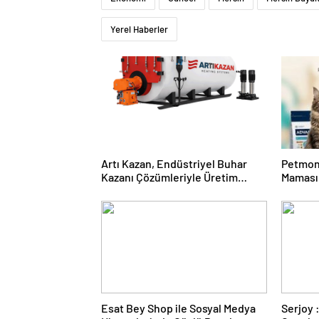
Yerel Haberler
Artı Kazan, Endüstriyel Buhar
Petmon
Kazanı Çözümleriyle Üretim
Maması 
Tesislerine Verimli Sistemler
Ürünler
Sunuyor
Esat Bey Shop ile Sosyal Medya
Serjoy : Dijital Medya Ajansı,