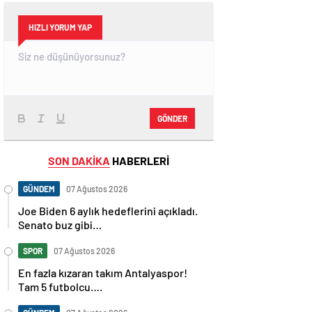
HIZLI YORUM YAP
GÖNDER
SON DAKİKA
HABERLERİ
GÜNDEM
07 Ağustos 2026
Joe Biden 6 aylık hedeflerini açıkladı.
Senato buz gibi…
SPOR
07 Ağustos 2026
En fazla kızaran takım Antalyaspor!
Tam 5 futbolcu….