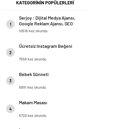
KATEGORİNİN POPÜLERLERİ
Serjoy : Dijital Medya Ajansı,
Google Reklam Ajansı, SEO
1
Ajansı ve Web Tasarım Ajansı
10516 kez okundu
Ücretsiz Instagram Beğeni
2
7559 kez okundu
Bebek Sünneti
3
5891 kez okundu
Makam Masası
4
5720 kez okundu