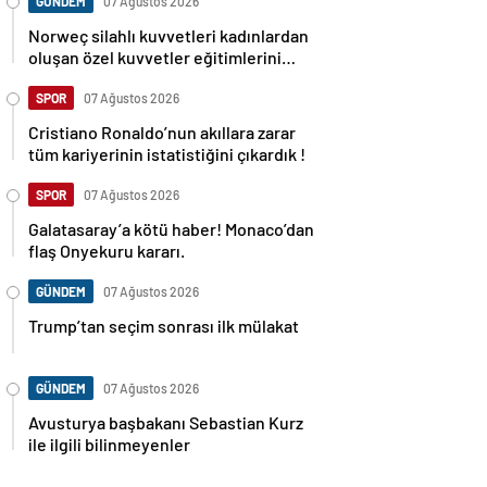
GÜNDEM
07 Ağustos 2026
Norweç silahlı kuvvetleri kadınlardan
oluşan özel kuvvetler eğitimlerini
başlattı.
SPOR
07 Ağustos 2026
Cristiano Ronaldo’nun akıllara zarar
tüm kariyerinin istatistiğini çıkardık !
SPOR
07 Ağustos 2026
Galatasaray’a kötü haber! Monaco’dan
flaş Onyekuru kararı.
GÜNDEM
07 Ağustos 2026
Trump’tan seçim sonrası ilk mülakat
GÜNDEM
07 Ağustos 2026
Avusturya başbakanı Sebastian Kurz
ile ilgili bilinmeyenler