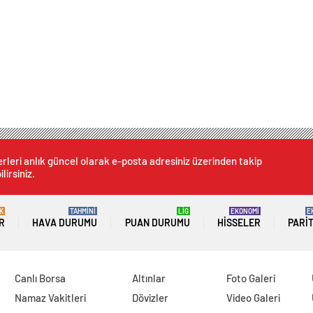
rleri anlık güncel olarak e-posta adresiniz üzerinden takip
lirsiniz.
K
TAHMİNİ
LİG
EKONOMİ
E
R
HAVA DURUMU
PUAN DURUMU
HISSELER
PARI
Canlı Borsa
Altınlar
Foto Galeri
Namaz Vakitleri
Dövizler
Video Galeri