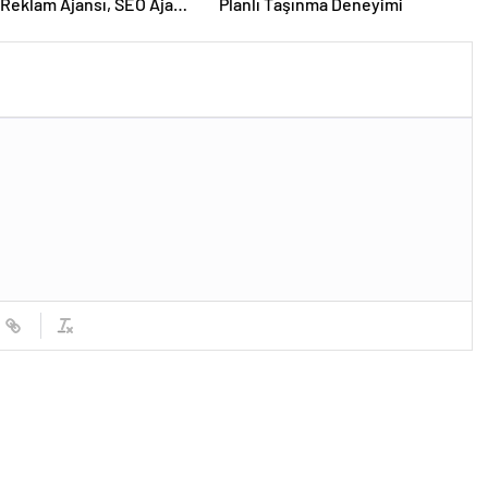
Reklam Ajansı, SEO Ajansı
Planlı Taşınma Deneyimi
Tasarım Ajansı