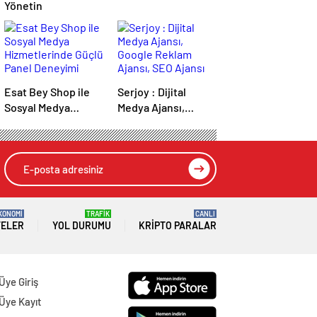
Yönetin
Esat Bey Shop ile
Serjoy : Dijital
Sosyal Medya
Medya Ajansı,
Hizmetlerinde
Google Reklam
Güçlü Panel
Ajansı, SEO Ajansı
Deneyimi
ve Web Tasarım
Ajansı
KONOMİ
TRAFİK
CANLI
TELER
YOL DURUMU
KRIPTO PARALAR
Üye Giriş
Üye Kayıt