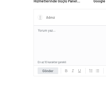
Hizmetlerinde Güçlü Panel
Google 
Deneyimi
ve Web 
En az 10 karakter gerekli
Gönder