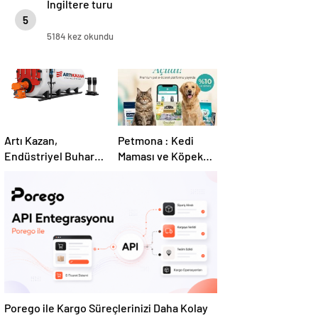
İngiltere turu
5
5184 kez okundu
Artı Kazan,
Petmona : Kedi
Endüstriyel Buhar
Maması ve Köpek
Kazanı
Maması İle Tüm
Çözümleriyle
Evcil Hayvan
Üretim Tesislerine
Ürünleri
Verimli Sistemler
Sunuyor
Porego ile Kargo Süreçlerinizi Daha Kolay