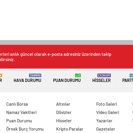
rleri anlık güncel olarak e-posta adresiniz üzerinden takip
lirsiniz.
K
TAHMİNİ
LİG
EKONOMİ
E
R
HAVA DURUMU
PUAN DURUMU
HISSELER
PARI
Canlı Borsa
Altınlar
Foto Galeri
Namaz Vakitleri
Dövizler
Video Galeri
Puan Durumu
Hisseler
Yazarlar
Örnek Burç Yorumu
Kripto Paralar
Gazeteler