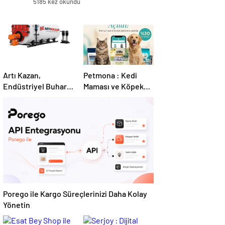
5185 kez okundu
Artı Kazan,
Petmona : Kedi
Endüstriyel Buhar
Maması ve Köpek
Kazanı
Maması İle Tüm
Çözümleriyle
Evcil Hayvan
Üretim Tesislerine
Ürünleri
Verimli Sistemler
Sunuyor
Porego ile Kargo Süreçlerinizi Daha Kolay
Yönetin