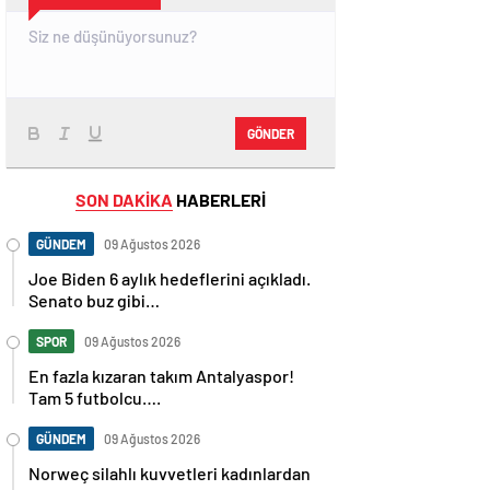
GÖNDER
SON DAKİKA
HABERLERİ
GÜNDEM
09 Ağustos 2026
Joe Biden 6 aylık hedeflerini açıkladı.
Senato buz gibi…
SPOR
09 Ağustos 2026
En fazla kızaran takım Antalyaspor!
Tam 5 futbolcu….
GÜNDEM
09 Ağustos 2026
Norweç silahlı kuvvetleri kadınlardan