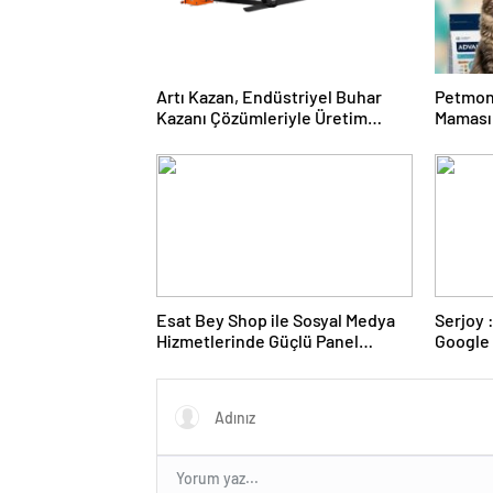
Artı Kazan, Endüstriyel Buhar
Petmon
Kazanı Çözümleriyle Üretim
Maması 
Tesislerine Verimli Sistemler
Ürünler
Sunuyor
Esat Bey Shop ile Sosyal Medya
Serjoy : Dijital Medya Ajansı,
Hizmetlerinde Güçlü Panel
Google 
Deneyimi
ve Web 