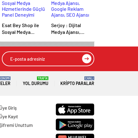
Esat Bey Shop ile
Serjoy : Dijital
Sosyal Medya
Medya Ajansı,
Hizmetlerinde
Google Reklam
Güçlü Panel
Ajansı, SEO Ajansı
Deneyimi
ve Web Tasarım
Ajansı
KONOMİ
TRAFİK
CANLI
TELER
YOL DURUMU
KRIPTO PARALAR
Üye Giriş
Üye Kayıt
Şifremi Unuttum