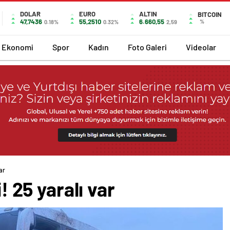
DOLAR
EURO
ALTIN
BITCOIN
47,7436
55,2510
6.660,55
%
0.18%
0.32%
2,59
Ekonomi
Spor
Kadın
Foto Galeri
Videolar
var
i! 25 yaralı var