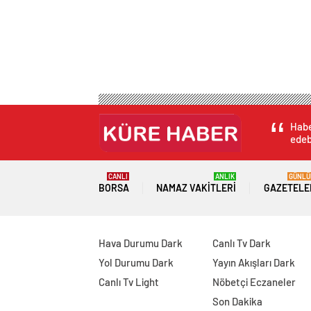
Habe
edebi
CANLI
ANLIK
GÜNLÜ
BORSA
NAMAZ VAKITLERI
GAZETELE
Hava Durumu Dark
Canlı Tv Dark
Yol Durumu Dark
Yayın Akışları Dark
Canlı Tv Light
Nöbetçi Eczaneler
Son Dakika