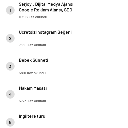
Serjoy : Dijital Medya Ajansı,
Google Reklam Ajansı, SEO
1
Ajansı ve Web Tasarım Ajansı
10516 kez okundu
Ücretsiz Instagram Beğeni
2
7559 kez okundu
Bebek Sünneti
3
5891 kez okundu
Makam Masası
4
5723 kez okundu
İngiltere turu
5