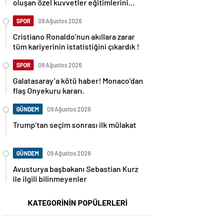
oluşan özel kuvvetler eğitimlerini
başlattı.
SPOR
09 Ağustos 2026
Cristiano Ronaldo’nun akıllara zarar
tüm kariyerinin istatistiğini çıkardık !
SPOR
09 Ağustos 2026
Galatasaray’a kötü haber! Monaco’dan
flaş Onyekuru kararı.
GÜNDEM
09 Ağustos 2026
Trump’tan seçim sonrası ilk mülakat
GÜNDEM
09 Ağustos 2026
Avusturya başbakanı Sebastian Kurz
ile ilgili bilinmeyenler
KATEGORİNİN POPÜLERLERİ