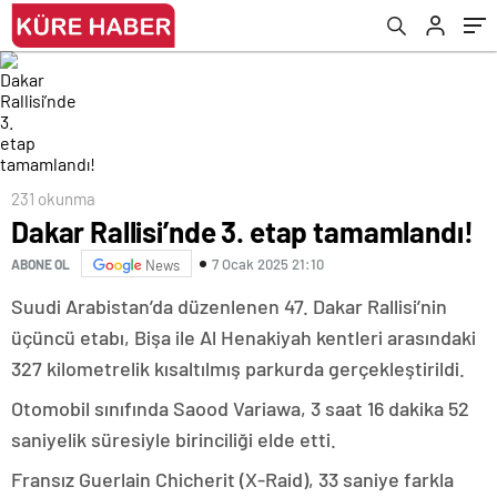
231 okunma
Dakar Rallisi’nde 3. etap tamamlandı!
7 Ocak 2025 21:10
ABONE OL
News
Suudi Arabistan’da düzenlenen 47. Dakar Rallisi’nin
üçüncü etabı, Bişa ile Al Henakiyah kentleri arasındaki
327 kilometrelik kısaltılmış parkurda gerçekleştirildi.
Otomobil sınıfında Saood Variawa, 3 saat 16 dakika 52
saniyelik süresiyle birinciliği elde etti.
Fransız Guerlain Chicherit (X-Raid), 33 saniye farkla