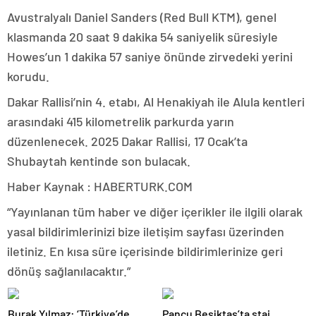
Avustralyalı Daniel Sanders (Red Bull KTM), genel
klasmanda 20 saat 9 dakika 54 saniyelik süresiyle
Howes’un 1 dakika 57 saniye önünde zirvedeki yerini
korudu.
Dakar Rallisi’nin 4. etabı, Al Henakiyah ile Alula kentleri
arasındaki 415 kilometrelik parkurda yarın
düzenlenecek. 2025 Dakar Rallisi, 17 Ocak’ta
Shubaytah kentinde son bulacak.
Haber Kaynak : HABERTURK.COM
“Yayınlanan tüm haber ve diğer içerikler ile ilgili olarak
yasal bildirimlerinizi bize iletişim sayfası üzerinden
iletiniz. En kısa süre içerisinde bildirimlerinize geri
dönüş sağlanılacaktır.”
Burak Yılmaz: ‘Türkiye’de
Pancu Beşiktaş’ta staj