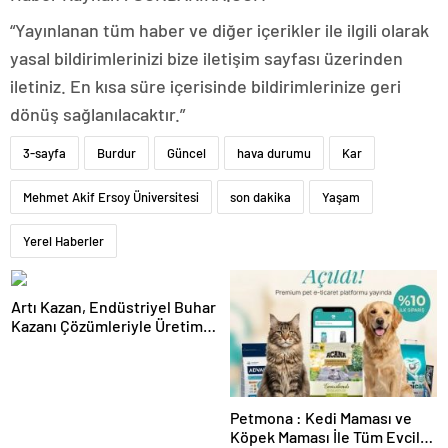
“Yayınlanan tüm haber ve diğer içerikler ile ilgili olarak
yasal bildirimlerinizi bize iletişim sayfası üzerinden
iletiniz. En kısa süre içerisinde bildirimlerinize geri
dönüş sağlanılacaktır.”
3-sayfa
Burdur
Güncel
hava durumu
Kar
Mehmet Akif Ersoy Üniversitesi
son dakika
Yaşam
Yerel Haberler
Artı Kazan, Endüstriyel Buhar
Kazanı Çözümleriyle Üretim
Tesislerine Verimli Sistemler
Sunuyor
Petmona : Kedi Maması ve
Köpek Maması İle Tüm Evcil