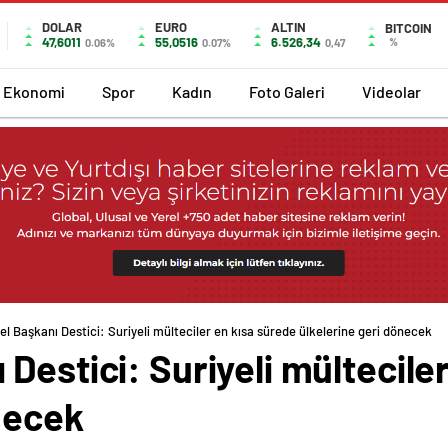
DOLAR
EURO
ALTIN
BITCOIN
47,6011
55,0516
6.526,34
%
0.06%
0.07%
0,47
Ekonomi
Spor
Kadın
Foto Galeri
Videolar
l Başkanı Destici: Suriyeli mülteciler en kısa sürede ülkelerine geri dönecek
Destici: Suriyeli mültecile
necek