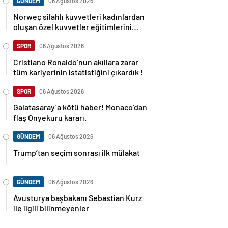
GÜNDEM
06 Ağustos 2026
Norweç silahlı kuvvetleri kadınlardan
oluşan özel kuvvetler eğitimlerini
başlattı.
SPOR
06 Ağustos 2026
Cristiano Ronaldo’nun akıllara zarar
tüm kariyerinin istatistiğini çıkardık !
SPOR
06 Ağustos 2026
Galatasaray’a kötü haber! Monaco’dan
flaş Onyekuru kararı.
GÜNDEM
06 Ağustos 2026
Trump’tan seçim sonrası ilk mülakat
GÜNDEM
06 Ağustos 2026
Avusturya başbakanı Sebastian Kurz
ile ilgili bilinmeyenler