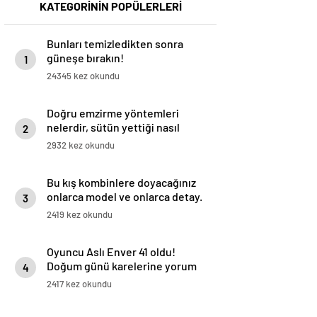
KATEGORİNİN POPÜLERLERİ
Bunları temizledikten sonra
güneşe bırakın!
1
24345 kez okundu
Doğru emzirme yöntemleri
nelerdir, sütün yettiği nasıl
2
anlaşılır?
2932 kez okundu
Bu kış kombinlere doyacağınız
onlarca model ve onlarca detay.
3
2419 kez okundu
Oyuncu Aslı Enver 41 oldu!
Doğum günü karelerine yorum
4
yağdı
2417 kez okundu