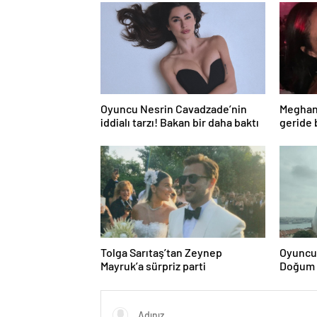
Oyuncu Nesrin Cavadzade’nin
Meghan 
iddialı tarzı! Bakan bir daha baktı
geride 
Tolga Sarıtaş’tan Zeynep
Oyuncu 
Mayruk’a sürpriz parti
Doğum 
yağdı