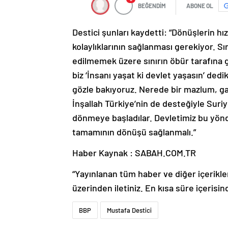
BEĞENDİM
ABONE OL
Destici şunları kaydetti: “Dönüşlerin hı
kolaylıklarının sağlanması gerekiyor. S
edilmemek üzere sınırın öbür tarafına 
biz ‘İnsanı yaşat ki devlet yaşasın’ dedik
gözle bakıyoruz. Nerede bir mazlum, ga
İnşallah Türkiye’nin de desteğiyle Suri
dönmeye başladılar. Devletimiz bu yönde
tamamının dönüşü sağlanmalı.”
Haber Kaynak : SABAH.COM.TR
“Yayınlanan tüm haber ve diğer içerikler i
üzerinden iletiniz. En kısa süre içerisin
BBP
Mustafa Destici