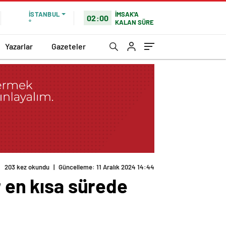
İMSAK'A
İSTANBUL
02:00
KALAN SÜRE
°
Yazarlar
Gazeteler
203 kez okundu
|
Güncelleme: 11 Aralık 2024 14:44
r en kısa sürede