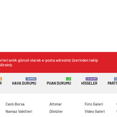
rleri anlık güncel olarak e-posta adresiniz üzerinden takip
lirsiniz.
K
TAHMİNİ
LİG
EKONOMİ
E
R
HAVA DURUMU
PUAN DURUMU
HISSELER
PARI
Canlı Borsa
Altınlar
Foto Galeri
Namaz Vakitleri
Dövizler
Video Galeri