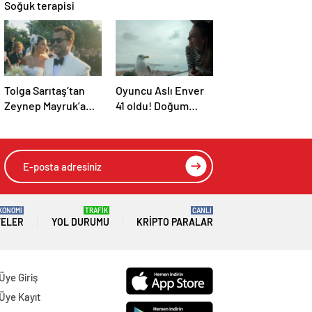
Soğuk terapisi
Tolga Sarıtaş’tan
Oyuncu Aslı Enver
Zeynep Mayruk’a
41 oldu! Doğum
sürpriz parti
günü karelerine
yorum yağdı
KONOMİ
TRAFİK
CANLI
TELER
YOL DURUMU
KRIPTO PARALAR
Üye Giriş
Üye Kayıt