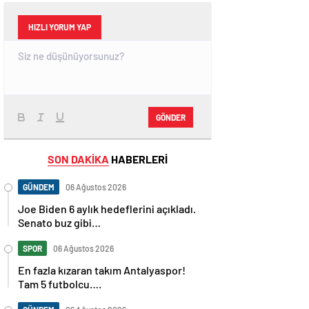
HIZLI YORUM YAP
GÖNDER
SON DAKİKA
HABERLERİ
GÜNDEM
06 Ağustos 2026
Joe Biden 6 aylık hedeflerini açıkladı.
Senato buz gibi…
SPOR
06 Ağustos 2026
En fazla kızaran takım Antalyaspor!
Tam 5 futbolcu….