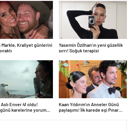
Markle, Kraliyet günlerini
Yasemin Özilhan’ın yeni güzellik
bıraktı
sırrı! Soğuk terapisi
Aslı Enver 41 oldu!
Kaan Yıldırım’ın Anneler Günü
günü karelerine yorum
paylaşımı! İlk karede eşi Pınar
Deniz ve oğlu var