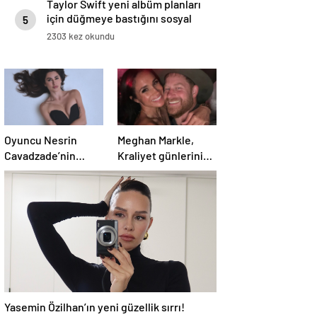
Taylor Swift yeni albüm planları
için düğmeye bastığını sosyal
5
medyadan duyurdu!
2303 kez okundu
Oyuncu Nesrin
Meghan Markle,
Cavadzade’nin
Kraliyet günlerini
iddialı tarzı! Bakan
geride bıraktı
bir daha baktı
Yasemin Özilhan’ın yeni güzellik sırrı!