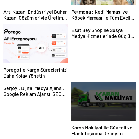
Artı Kazan, Endüstriyel Buhar
Petmona : Kedi Maması ve
Kazanı Çözümleriyle Üretim
Köpek Maması İle Tüm Evcil
Tesislerine Verimli Sistemler
Hayvan Ürünleri
Sunuyor
Esat Bey Shop ile Sosyal
Medya Hizmetlerinde Güçlü
Panel Deneyimi
Porego ile Kargo Süreçlerinizi
Daha Kolay Yönetin
Serjoy : Dijital Medya Ajansı,
Google Reklam Ajansı, SEO
Ajansı ve Web Tasarım Ajansı
Karan Nakliyat ile Güvenli ve
Planlı Taşınma Deneyimi