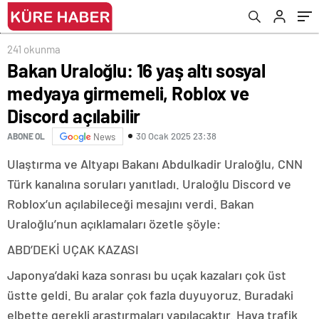
241 okunma
Bakan Uraloğlu: 16 yaş altı sosyal
medyaya girmemeli, Roblox ve
Discord açılabilir
30 Ocak 2025 23:38
ABONE OL
News
Ulaştırma ve Altyapı Bakanı Abdulkadir Uraloğlu, CNN
Türk kanalına soruları yanıtladı. Uraloğlu Discord ve
Roblox’un açılabileceği mesajını verdi. Bakan
Uraloğlu’nun açıklamaları özetle şöyle:
ABD’DEKİ UÇAK KAZASI
Japonya’daki kaza sonrası bu uçak kazaları çok üst
üstte geldi. Bu aralar çok fazla duyuyoruz. Buradaki
elbette gerekli araştırmaları yapılacaktır. Hava trafik