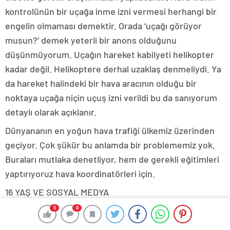
kontrolünün bir uçağa inme izni vermesi herhangi bir
engelin olmaması demektir. Orada ‘uçağı görüyor
musun?’ demek yeterli bir anons olduğunu
düşünmüyorum. Uçağın hareket kabilyeti helikopter
kadar değil. Helikoptere derhal uzaklaş denmeliydi. Ya
da hareket halindeki bir hava aracının olduğu bir
noktaya uçağa niçin uçuş izni verildi bu da sanıyorum
detaylı olarak açıklanır.
Dünyananın en yoğun hava trafiği ülkemiz üzerinden
geçiyor. Çok şükür bu anlamda bir problememiz yok.
Buraları mutlaka denetliyor, hem de gerekli eğitimleri
yaptırıyoruz hava koordinatörleri için.
16 YAŞ VE SOSYAL MEDYA
Sadece çocuklar gençler değil toplumumuz için de çok
0
0
sık kullanılıyor. Dünyada bu konuda çok fazla uygulama