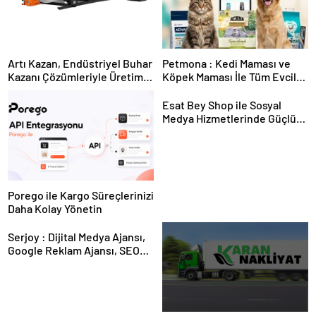
Artı Kazan, Endüstriyel Buhar
Petmona : Kedi Maması ve
Kazanı Çözümleriyle Üretim
Köpek Maması İle Tüm Evcil
Tesislerine Verimli Sistemler
Hayvan Ürünleri
Sunuyor
Esat Bey Shop ile Sosyal
Medya Hizmetlerinde Güçlü
Panel Deneyimi
Porego ile Kargo Süreçlerinizi
Daha Kolay Yönetin
Serjoy : Dijital Medya Ajansı,
Google Reklam Ajansı, SEO
Ajansı ve Web Tasarım Ajansı