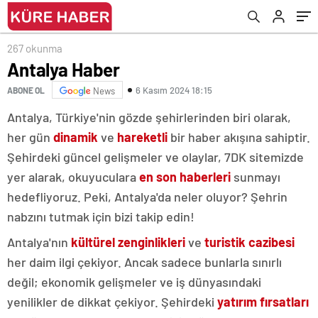
267 okunma
Antalya Haber
6 Kasım 2024 18:15
ABONE OL
News
Antalya, Türkiye'nin gözde şehirlerinden biri olarak,
her gün
dinamik
ve
hareketli
bir haber akışına sahiptir.
Şehirdeki güncel gelişmeler ve olaylar, 7DK sitemizde
yer alarak, okuyuculara
en son haberleri
sunmayı
hedefliyoruz. Peki, Antalya'da neler oluyor? Şehrin
nabzını tutmak için bizi takip edin!
Antalya'nın
kültürel zenginlikleri
ve
turistik cazibesi
her daim ilgi çekiyor. Ancak sadece bunlarla sınırlı
değil; ekonomik gelişmeler ve iş dünyasındaki
yenilikler de dikkat çekiyor. Şehirdeki
yatırım fırsatları