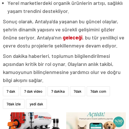
Yerel marketlerdeki organik ürünlerin artışı, sağlıklı
yaşam trendini destekliyor.
Sonuç olarak, Antalya'da yaşanan bu güncel olaylar,
şehrin dinamik yapısını ve sürekli gelişimini gözler
önüne seriyor. Antalya'nın
geleceği
, bu tür yenilikçi ve
çevre dostu projelerle şekillenmeye devam ediyor.
Son dakika haberleri, toplumun bilgilendirilmesi
açısından kritik bir rol oynar. Olayların anlık takibi,
kamuoyunun bilinçlenmesine yardımcı olur ve doğru
bilgi akışını sağlar.
7 dak
7 dak video
7 dakika
7dak
7dak com
7dak izle
yedi dak