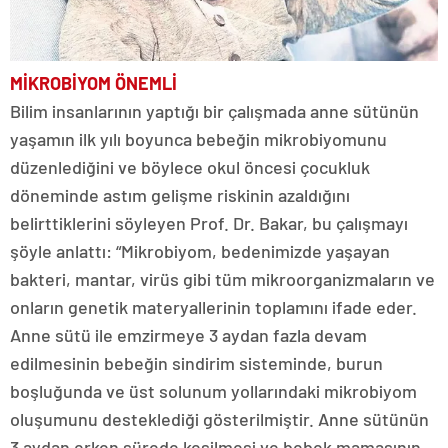
MİKROBİYOM ÖNEMLİ
Bilim insanlarının yaptığı bir çalışmada anne sütünün
yaşamın ilk yılı boyunca bebeğin mikrobiyomunu
düzenlediğini ve böylece okul öncesi çocukluk
döneminde astım gelişme riskinin azaldığını
belirttiklerini söyleyen Prof. Dr. Bakar, bu çalışmayı
şöyle anlattı: “Mikrobiyom, bedenimizde yaşayan
bakteri, mantar, virüs gibi tüm mikroorganizmaların ve
onların genetik materyallerinin toplamını ifade eder.
Anne sütü ile emzirmeye 3 aydan fazla devam
edilmesinin bebeğin sindirim sisteminde, burun
boşluğunda ve üst solunum yollarındaki mikrobiyom
oluşumunu desteklediği gösterilmiştir. Anne sütünün
3 aydan erken sürede kesilmesi ve bebek mamasının