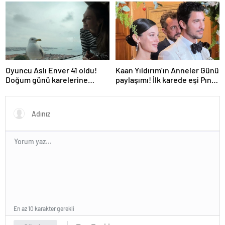
Oyuncu Aslı Enver 41 oldu!
Kaan Yıldırım’ın Anneler Günü
Doğum günü karelerine
paylaşımı! İlk karede eşi Pınar
yorum yağdı
Deniz ve oğlu var
En az 10 karakter gerekli