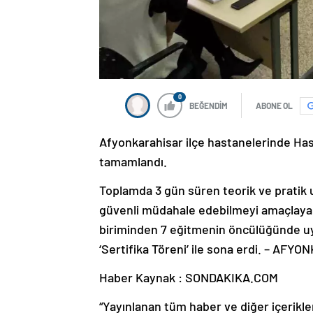
0
BEĞENDİM
ABONE OL
Afyonkarahisar ilçe hastanelerinde Hast
tamamlandı.
Toplamda 3 gün süren teorik ve pratik u
güvenli müdahale edebilmeyi amaçlayan
biriminden 7 eğitmenin öncülüğünde uyg
‘Sertifika Töreni’ ile sona erdi. – AF
Haber Kaynak : SONDAKIKA.COM
“Yayınlanan tüm haber ve diğer içerikler i