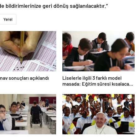
de bildirimlerinize geri dönüş sağlanılacaktır.”
Yerel
nav sonuçları açıklandı
Liselerle ilgili 3 farklı model
masada: Eğitim süresi kısalacak
mı