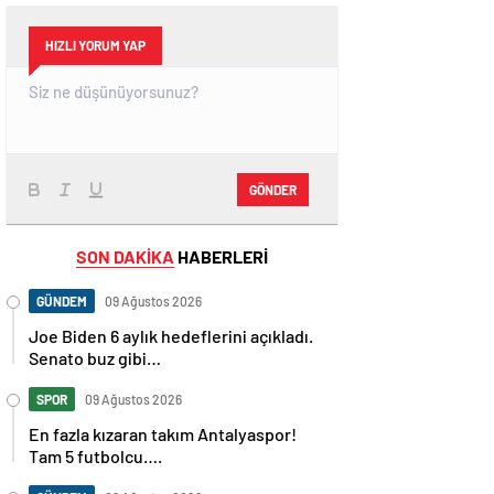
HIZLI YORUM YAP
GÖNDER
SON DAKİKA
HABERLERİ
GÜNDEM
09 Ağustos 2026
Joe Biden 6 aylık hedeflerini açıkladı.
Senato buz gibi…
SPOR
09 Ağustos 2026
En fazla kızaran takım Antalyaspor!
Tam 5 futbolcu….