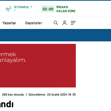
İMSAK'A
İSTANBUL
02:00
KALAN SÜRE
°
Yazarlar
Gazeteler
269 kez okundu
|
Güncelleme: 20 Aralık 2024 16:35
andı