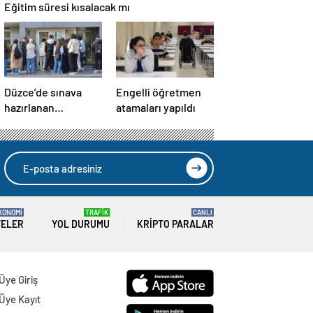
Eğitim süresi kısalacak mı
Düzce’de sınava
Engelli öğretmen
hazırlanan
atamaları yapıldı
gençlerin
kütüphane kuyruğu
KONOMİ
TRAFİK
CANLI
TELER
YOL DURUMU
KRIPTO PARALAR
Üye Giriş
Üye Kayıt