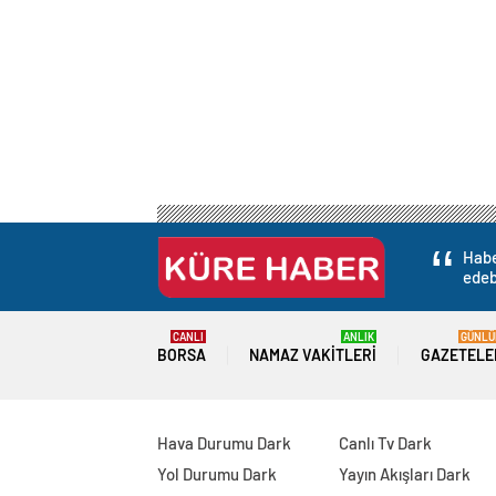
Habe
edebi
CANLI
ANLIK
GÜNLÜ
BORSA
NAMAZ VAKITLERI
GAZETELE
Hava Durumu Dark
Canlı Tv Dark
Yol Durumu Dark
Yayın Akışları Dark