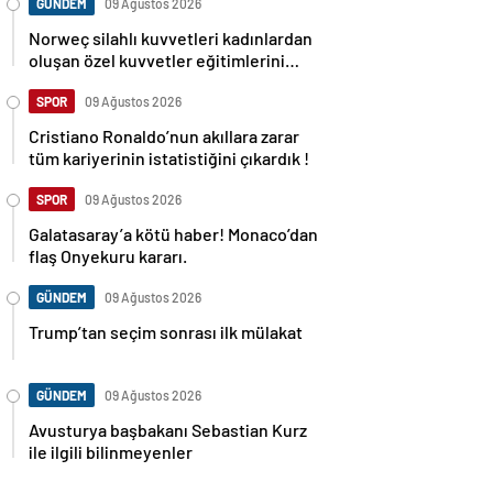
GÜNDEM
09 Ağustos 2026
Norweç silahlı kuvvetleri kadınlardan
oluşan özel kuvvetler eğitimlerini
başlattı.
SPOR
09 Ağustos 2026
Cristiano Ronaldo’nun akıllara zarar
tüm kariyerinin istatistiğini çıkardık !
SPOR
09 Ağustos 2026
Galatasaray’a kötü haber! Monaco’dan
flaş Onyekuru kararı.
GÜNDEM
09 Ağustos 2026
Trump’tan seçim sonrası ilk mülakat
GÜNDEM
09 Ağustos 2026
Avusturya başbakanı Sebastian Kurz
ile ilgili bilinmeyenler