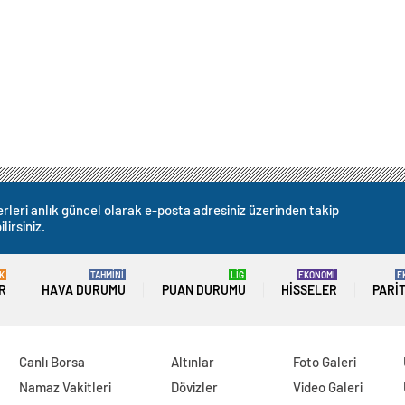
rleri anlık güncel olarak e-posta adresiniz üzerinden takip
lirsiniz.
K
TAHMİNİ
LİG
EKONOMİ
E
R
HAVA DURUMU
PUAN DURUMU
HISSELER
PARI
Canlı Borsa
Altınlar
Foto Galeri
Namaz Vakitleri
Dövizler
Video Galeri