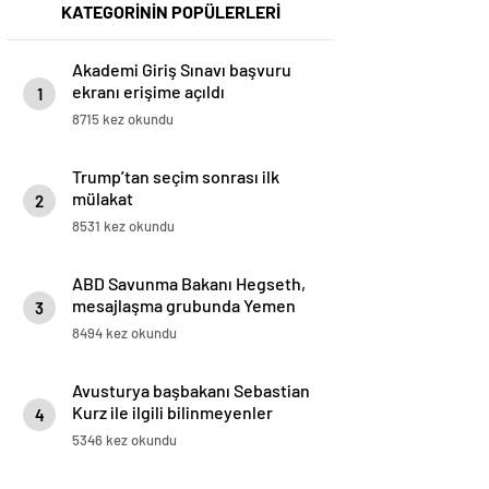
KATEGORİNİN POPÜLERLERİ
Akademi Giriş Sınavı başvuru
ekranı erişime açıldı
1
8715 kez okundu
Trump’tan seçim sonrası ilk
mülakat
2
8531 kez okundu
ABD Savunma Bakanı Hegseth,
mesajlaşma grubunda Yemen
3
saldırısının ayrıntılarını paylaştı
8494 kez okundu
Avusturya başbakanı Sebastian
Kurz ile ilgili bilinmeyenler
4
5346 kez okundu