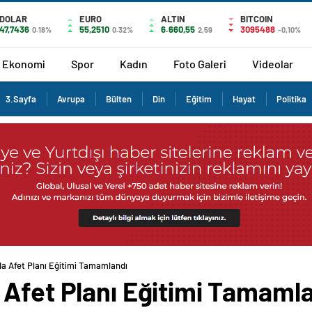
DOLAR
EURO
ALTIN
BITCOIN
47,7436
55,2510
6.660,55
3095488
0.18%
0.32%
2,59
-0,10%
Ekonomi
Spor
Kadın
Foto Galeri
Videolar
3.Sayfa
Avrupa
Bülten
Din
Eğitim
Hayat
Politika
da Afet Planı Eğitimi Tamamlandı
 Afet Planı Eğitimi Tamaml