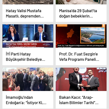
Hatay Valisi Mustafa
Manisa’da 29 Şubat’ta
Masatlı, depremden
doğan bebeklerin
etkilenen tarihi
doğum günü sevinci
yapılardaki çalışmaları
değerlendirdi
İYİ Parti Hatay
Prof. Dr. Fuat Sezgin’e
Büyükşehir Belediye
Vefa Programı Paneli
Başkan Adayı Nusret
Düzenlendi
Cömert, Hatay’ın
yeniden inşası için
vizyon oluşturdu
İmamoğlu’ndan
Bakan Kacır, “Arap-
Erdoğan’a: “İstiyor Ki,
İslam Bilimler Tarihi”
Her Şeyi Ona Teslim
kitabının tanıtım