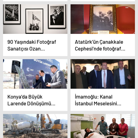
mücbir sebep halinin
mekanda öğrendi
uzatılmasını istedi
90 Yaşındaki Fotoğraf
Atatürk’ün Çanakkale
Sanatçısı Ozan
Cephesi’nde fotoğrafını
Sağdıç’ın Sergisi
çeken makine, müzede
İstanbul Modern’de
sergileniyor
Konya’da Büyük
İmamoğlu: Kanal
Larende Dönüşümü
İstanbul Meselesini
Projesi İş Başlangıcını
Milletin Zihninden
Gerçekleştirdi
Söküp Atacağız