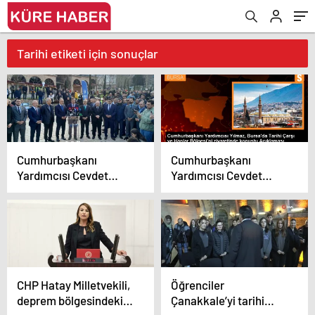
Tarihi etiketi için sonuçlar
Cumhurbaşkanı
Cumhurbaşkanı
Yardımcısı Cevdet
Yardımcısı Cevdet
Yılmaz, Bursa Tarihi
Yılmaz, Bursa’da tarihi
Çarşı ve Hanlar
projeleri inceledi
Bölgesi’ni Ziyaret Etti
CHP Hatay Milletvekili,
Öğrenciler
deprem bölgesindeki
Çanakkale’yi tarihi