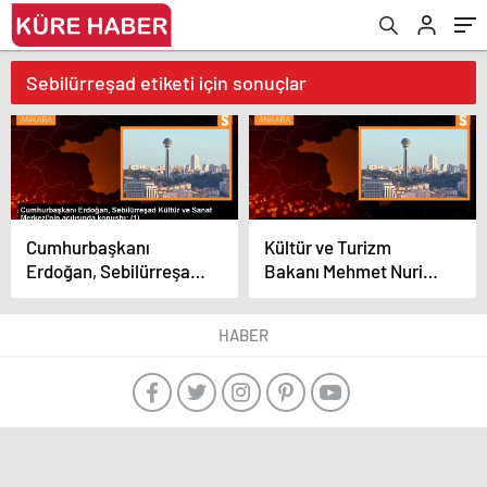
Sebilürreşad etiketi için sonuçlar
Cumhurbaşkanı
Kültür ve Turizm
Erdoğan, Sebilürreşad
Bakanı Mehmet Nuri
Kültür ve Sanat
Ersoy, Sebilürreşad
Merkezi’nin açılışında
Kültür ve Sanat
HABER
konuştu: (1)
Merkezi’nin dünyanın
ilk dergi müzesi olarak
açıldığını söyledi