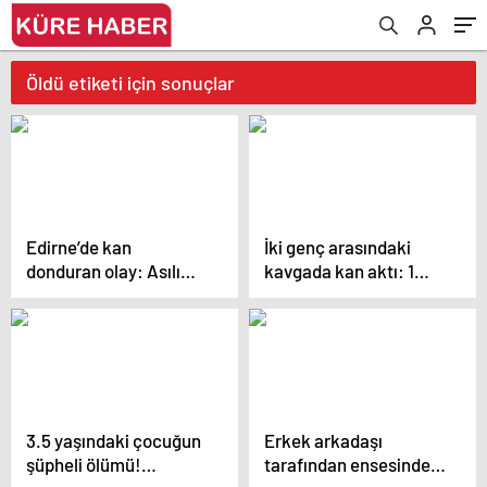
Öldü etiketi için sonuçlar
Edirne’de kan
İki genç arasındaki
donduran olay: Asılı
kavgada kan aktı: 1
halde bulundu… Sosyal
ölü!
medya paylaşımı
dikkat çekti!
3.5 yaşındaki çocuğun
Erkek arkadaşı
şüpheli ölümü!
tarafından ensesinden