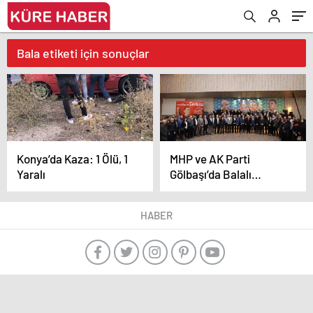
Bala etiketi için sonuçlar
Konya’da Kaza: 1 Ölü, 1
MHP ve AK Parti
Yaralı
Gölbaşı’da Balalı
vatandaşlarla bir araya
geldi
HABER