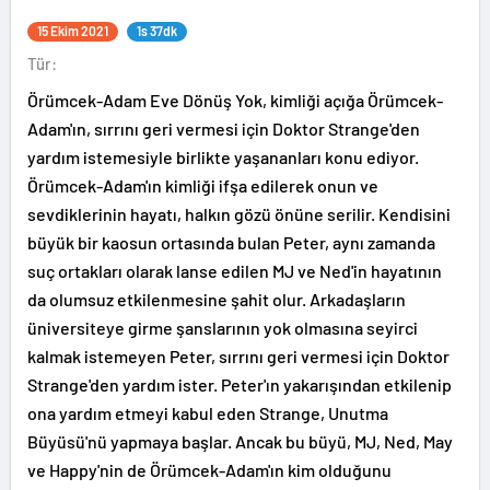
15 Ekim 2021
1s 37dk
Tür:
Örümcek-Adam Eve Dönüş Yok, kimliği açığa Örümcek-
Adam'ın, sırrını geri vermesi için Doktor Strange'den
yardım istemesiyle birlikte yaşananları konu ediyor.
Örümcek-Adam'ın kimliği ifşa edilerek onun ve
sevdiklerinin hayatı, halkın gözü önüne serilir. Kendisini
büyük bir kaosun ortasında bulan Peter, aynı zamanda
suç ortakları olarak lanse edilen MJ ve Ned'in hayatının
da olumsuz etkilenmesine şahit olur. Arkadaşların
üniversiteye girme şanslarının yok olmasına seyirci
kalmak istemeyen Peter, sırrını geri vermesi için Doktor
Strange'den yardım ister. Peter'ın yakarışından etkilenip
ona yardım etmeyi kabul eden Strange, Unutma
Büyüsü'nü yapmaya başlar. Ancak bu büyü, MJ, Ned, May
ve Happy'nin de Örümcek-Adam'ın kim olduğunu