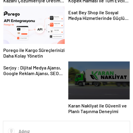
Kazanı Çözümleriyle Üretim
Köpek Maması İle Tüm Evcil
Tesislerine Verimli Sistemler
Hayvan Ürünleri
Sunuyor
Esat Bey Shop ile Sosyal
Medya Hizmetlerinde Güçlü
Panel Deneyimi
Porego ile Kargo Süreçlerinizi
Daha Kolay Yönetin
Serjoy : Dijital Medya Ajansı,
Google Reklam Ajansı, SEO
Ajansı ve Web Tasarım Ajansı
Karan Nakliyat ile Güvenli ve
Planlı Taşınma Deneyimi