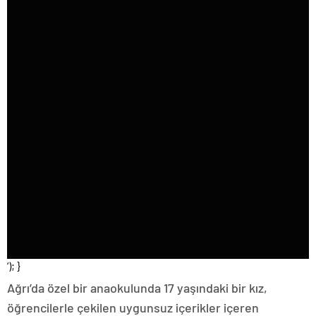
‘); }
Ağrı’da özel bir anaokulunda 17 yaşındaki bir kız,
öğrencilerle çekilen uygunsuz içerikler içeren